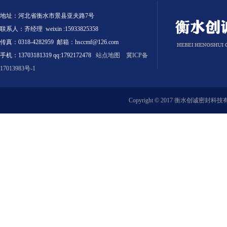
地址：河北省衡水市景县亚夫路7号
联系人：齐经理 weixin :15933825358
传真：0318-4282959 邮箱：hsccmf@126.com
手机：13703181319 qq:1792172478
站点地图
冀ICP备
17013983号-1
Copyright © 2017 衡水创诚密封科技有限