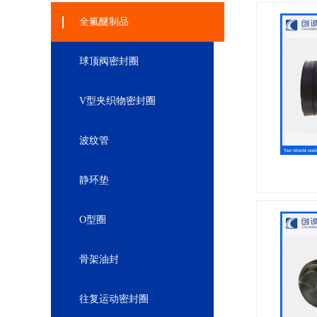
全氟醚制品
球顶阀密封圈
V型夹织物密封圈
波纹管
静环垫
O型圈
骨架油封
往复运动密封圈