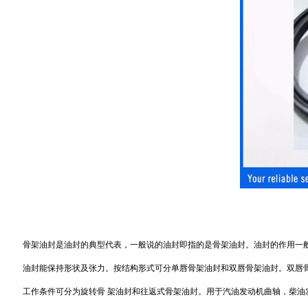
骨架油封是油封的典型代表，一般说的油封即指的是骨架油封。油封的作用一
油封能保持形状及张力。按结构形式可分单唇骨架油封和双唇骨架油封。双唇
工作条件可分为旋转骨 架油封和往返式骨架油封。用于汽油发动机曲轴，柴油