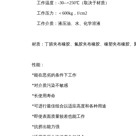
工作温度：-30--+250℃（取决于材质）
工作压力：＜600kg，f/cm2
工作介质：液压油、水、化学溶液
材质：
丁腈夹布橡胶、氟胶夹布橡胶、橡塑夹布橡胶、
性能：
*能在恶劣的条件下工作
*对介质污染不敏感
*长使用寿命
*可进行最佳组合以适应高度和各种用途
*即使表面质量较差也能工作
*抗挤出能力强