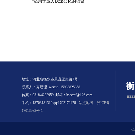
*适用于压力快速变化的场合
地址：河北省衡水市景县亚夫路7号
联系人：齐经理 weixin :15933825358
传真：0318-4282959 邮箱：hsccmf@126.com
手机：13703181319 qq:1792172478
站点地图
冀ICP备
17013983号-1
C